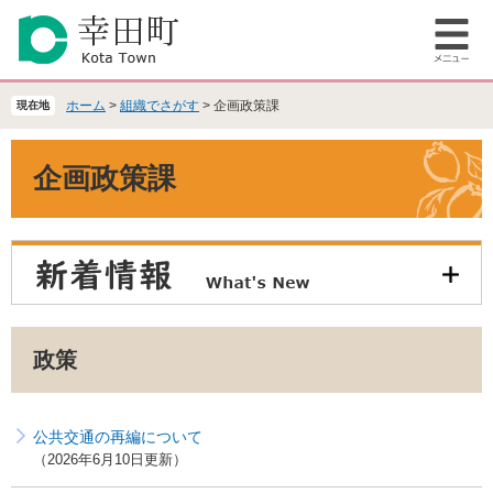
ペ
メ
ー
ニ
メ
ジ
ュ
ニ
の
ー
ュ
先
を
ホーム
>
組織でさがす
>
企画政策課
現在地
ー
頭
飛
で
ば
本
企画政策課
す
し
文
。
て
本
文
へ
政策
公共交通の再編について
2026年6月10日更新