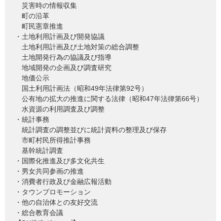
災害時の情報収集
町の沿革
町民憲章推進
・土地利用計画及び開発協議
土地利用計画及び土地対策の総合調整
土地開発行為の協議及び指導
地域開発の企画及び調査研究
地価公示
国土利用計画法（昭和49年法律第92号）
公有地の拡大の推進に関する法律（昭和47年法律第66号）
水資源の利用調査及び調整
・統計事務
統計調査の調整並びに統計資料の整理及び保存
市町村民所得推計事務
基幹統計調査
・国際化推進及び多文化共生
・男女共同参画の推進
・消費者行政及び金融広報活動
・タウンプロモーション
・他の自治体との友好交流
・総合教育会議