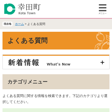
ペ
メ
ー
ニ
メ
ジ
ュ
ニ
の
ー
ュ
先
を
ホーム
>
よくある質問
現在地
ー
頭
飛
で
ば
本
よくある質問
す
し
文
。
て
本
文
へ
カテゴリメニュー
よくある質問に関する情報を検索できます。下記のカテゴリより選
択してください。