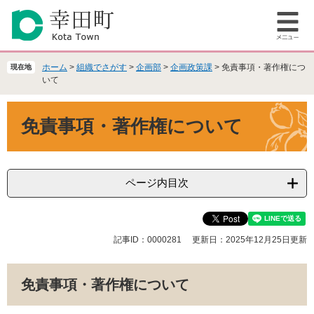
ペ
メ
ー
ニ
メ
ジ
ュ
ニ
の
ー
ュ
先
を
ホーム
>
組織でさがす
>
企画部
>
企画政策課
>
免責事項・著作権につ
現在地
ー
頭
飛
いて
で
ば
本
す
し
免責事項・著作権について
文
。
て
本
文
へ
ページ内目次
記事ID：0000281
更新日：2025年12月25日更新
免責事項・著作権について