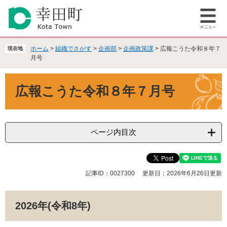
ペ
メ
ー
ニ
メ
ジ
ュ
ニ
の
ー
ュ
先
を
ホーム
>
組織でさがす
>
企画部
>
企画政策課
>
広報こうた令和８年７
現在地
ー
頭
飛
月号
で
ば
本
す
し
広報こうた令和８年７月号
文
。
て
本
文
へ
ページ内目次
記事ID：0027300
更新日：2026年6月26日更新
2026年(令和8年)