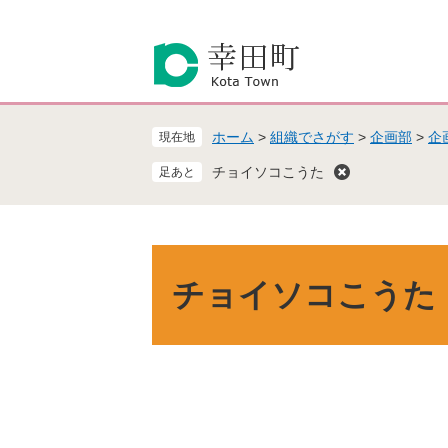
ペ
メ
ー
ニ
ジ
ュ
の
ー
先
を
頭
飛
ホーム
>
組織でさがす
>
企画部
>
企
現在地
で
ば
す
し
チョイソコこうた
。
て
本
文
へ
本
文
チョイソコこうた