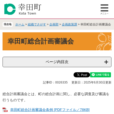
ペ
メ
ー
ニ
メ
ジ
ュ
ニ
の
ー
ュ
先
を
ホーム
>
組織でさがす
>
企画部
>
企画政策課
>
幸田町総合計画審議会
現在地
ー
頭
飛
で
ば
本
幸田町総合計画審議会
す
し
文
。
て
本
文
へ
ページ内目次
記事ID：0026335
更新日：2025年6月30日更新
総合計画審議会とは、町の総合計画に関し、必要な調査及び審議を
行うものです。
幸田町総合計画審議会条例 [PDFファイル／78KB]