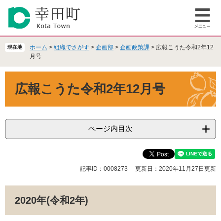
ペ
メ
ー
ニ
メ
ジ
ュ
ニ
の
ー
ュ
先
を
ホーム
>
組織でさがす
>
企画部
>
企画政策課
>
広報こうた令和2年12
現在地
ー
頭
飛
月号
で
ば
本
す
し
広報こうた令和2年12月号
文
。
て
本
文
へ
ページ内目次
記事ID：0008273
更新日：2020年11月27日更新
2020年(令和2年)