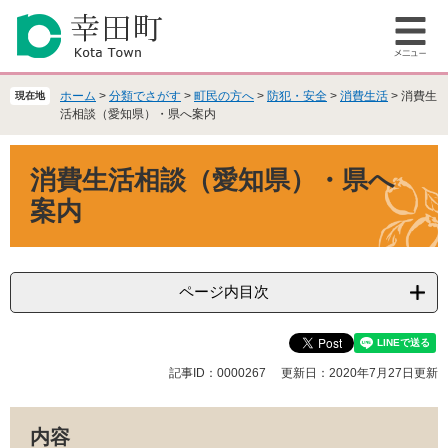
ペ
メ
ー
ニ
メ
ジ
ュ
ニ
の
ー
ュ
先
を
ホーム
>
分類でさがす
>
町民の方へ
>
防犯・安全
>
消費生活
>
消費生
現在地
ー
頭
飛
活相談（愛知県）・県へ案内
で
ば
本
す
し
消費生活相談（愛知県）・県へ
文
。
て
本
案内
文
へ
ページ内目次
記事ID：0000267
更新日：2020年7月27日更新
内容