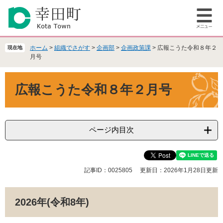
ペ
メ
ー
ニ
メ
ジ
ュ
ニ
の
ー
ュ
先
を
ホーム
>
組織でさがす
>
企画部
>
企画政策課
>
広報こうた令和８年２
現在地
ー
頭
飛
月号
で
ば
本
す
し
広報こうた令和８年２月号
文
。
て
本
文
へ
ページ内目次
記事ID：0025805
更新日：2026年1月28日更新
2026年(令和8年)