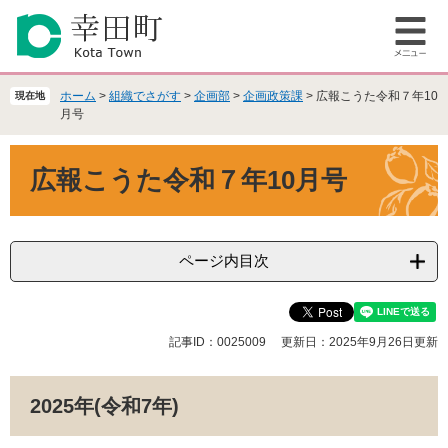
ペ
メ
ー
ニ
メ
ジ
ュ
ニ
の
ー
ュ
先
を
ホーム
>
組織でさがす
>
企画部
>
企画政策課
>
広報こうた令和７年10
現在地
ー
頭
飛
月号
で
ば
本
す
し
広報こうた令和７年10月号
文
。
て
本
文
へ
ページ内目次
記事ID：0025009
更新日：2025年9月26日更新
2025年(令和7年)