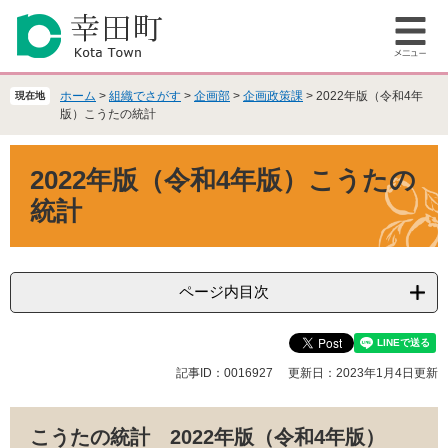
ペ
メ
ー
ニ
メ
ジ
ュ
ニ
の
ー
ュ
先
を
ホーム
>
組織でさがす
>
企画部
>
企画政策課
>
2022年版（令和4年
現在地
ー
頭
飛
版）こうたの統計
で
ば
本
す
し
2022年版（令和4年版）こうたの
文
。
て
本
統計
文
へ
ページ内目次
記事ID：0016927
更新日：2023年1月4日更新
こうたの統計 2022年版（令和4年版）