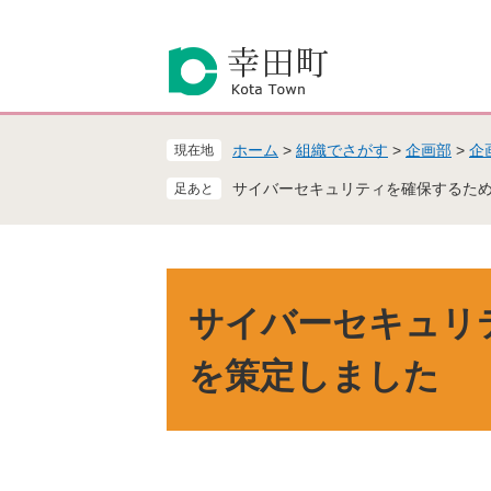
ペ
メ
ー
ニ
ジ
ュ
の
ー
先
を
頭
飛
ホーム
>
組織でさがす
>
企画部
>
企
現在地
で
ば
す
し
サイバーセキュリティを確保するた
。
て
本
文
へ
本
文
サイバーセキュリ
を策定しました