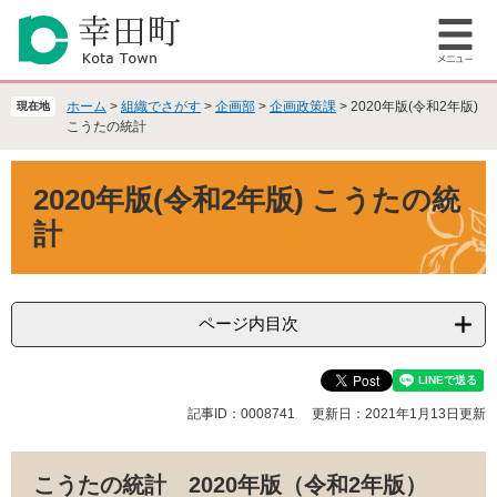
ペ
メ
ー
ニ
メ
ジ
ュ
ニ
の
ー
ュ
先
を
ホーム
>
組織でさがす
>
企画部
>
企画政策課
>
2020年版(令和2年版)
現在地
ー
頭
飛
こうたの統計
で
ば
本
す
し
2020年版(令和2年版) こうたの統
文
。
て
本
計
文
へ
ページ内目次
記事ID：0008741
更新日：2021年1月13日更新
こうたの統計 2020年版（令和2年版）