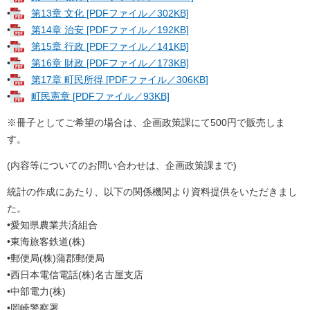
•
第13章 文化 [PDFファイル／302KB]
•
第14章 治安 [PDFファイル／192KB]
•
第15章 行政 [PDFファイル／141KB]
•
第16章 財政 [PDFファイル／173KB]
•
第17章 町民所得 [PDFファイル／306KB]
•
町民憲章 [PDFファイル／93KB]
※冊子としてご希望の場合は、企画政策課にて500円で販売しま
す。
(内容等についてのお問い合わせは、企画政策課まで)
統計の作成にあたり、以下の関係機関より資料提供をいただきまし
た。
•愛知県農業共済組合
•東海旅客鉄道(株)
•郵便局(株)蒲郡郵便局
•西日本電信電話(株)名古屋支店
•中部電力(株)
•岡崎警察署