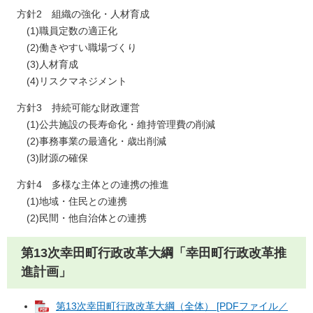
方針2 組織の強化・人材育成
(1)職員定数の適正化
(2)働きやすい職場づくり
(3)人材育成
(4)リスクマネジメント
方針3 持続可能な財政運営
(1)公共施設の長寿命化・維持管理費の削減
(2)事務事業の最適化・歳出削減
(3)財源の確保
方針4 多様な主体との連携の推進
(1)地域・住民との連携
(2)民間・他自治体との連携
第13次幸田町行政改革大綱「幸田町行政改革推
進計画」
第13次幸田町行政改革大綱（全体） [PDFファイル／