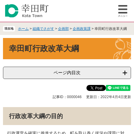
ペ
メ
ー
ニ
メ
ジ
ュ
ニ
の
ー
ュ
先
を
ホーム
>
組織でさがす
>
企画部
>
企画政策課
>
幸田町行政改革大綱
現在地
ー
頭
飛
で
ば
本
幸田町行政改革大綱
す
し
文
。
て
本
文
へ
ページ内目次
記事ID：0000046
更新日：2022年4月4日更新
行政改革大綱の目的
行政運営を確実に推進するため、町を取り巻く状況や課題に対