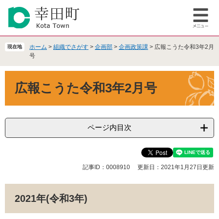
ペ
メ
ー
ニ
メ
ジ
ュ
ニ
の
ー
ュ
先
を
ホーム
>
組織でさがす
>
企画部
>
企画政策課
>
広報こうた令和3年2月
現在地
ー
頭
飛
号
で
ば
本
す
し
広報こうた令和3年2月号
文
。
て
本
文
へ
ページ内目次
記事ID：0008910
更新日：2021年1月27日更新
2021年(令和3年)