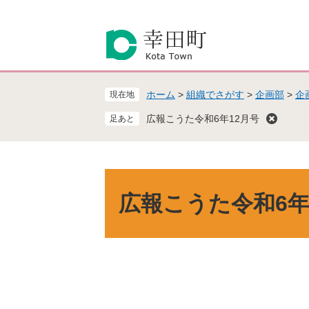
ペ
メ
ー
ニ
ジ
ュ
の
ー
先
を
頭
飛
ホーム
>
組織でさがす
>
企画部
>
企
現在地
で
ば
す
し
広報こうた令和6年12月号
。
て
本
文
へ
本
文
広報こうた令和6年