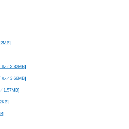
2MB]
／2.82MB]
／3.66MB]
.57MB]
KB]
B]