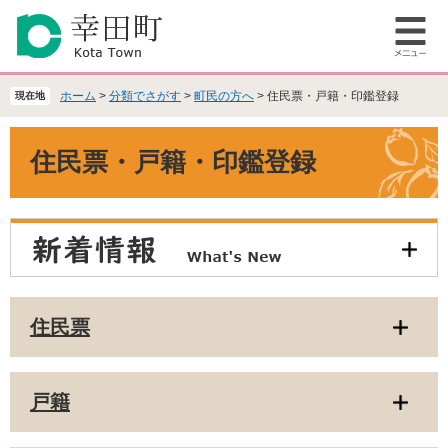
ペ
メ
ー
ニ
メ
ジ
ュ
ニ
の
ー
ュ
先
を
ホーム
>
分類でさがす
>
町民の方へ
>
住民票・戸籍・印鑑登録
現在地
ー
頭
飛
で
ば
本
住民票・戸籍・印鑑登録
す
し
文
。
て
本
文
へ
住民票
戸籍