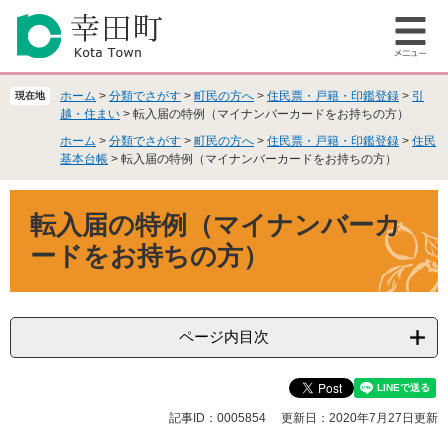
ペ
メ
ー
ニ
メ
ジ
ュ
ニ
の
ー
ュ
先
を
ホーム
>
分類でさがす
>
町民の方へ
>
住民票・戸籍・印鑑登録
>
引
現在地
ー
頭
飛
越・住まい
>
転入届の特例（マイナンバーカードをお持ちの方）
で
ば
ホーム
>
分類でさがす
>
町民の方へ
>
住民票・戸籍・印鑑登録
>
住民
す
し
基本台帳
>
転入届の特例（マイナンバーカードをお持ちの方）
。
て
本
本
転入届の特例（マイナンバーカ
文
文
へ
ードをお持ちの方）
ページ内目次
記事ID：0005854
更新日：2020年7月27日更新