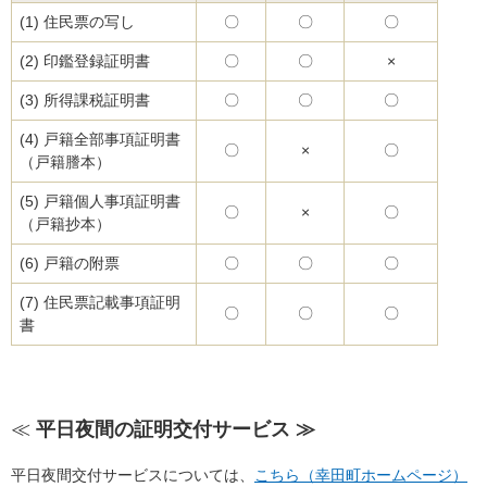
(1) 住民票の写し
〇
〇
〇
(2) 印鑑登録証明書
〇
〇
×
(3) 所得課税証明書
〇
〇
〇
(4) 戸籍全部事項証明書
〇
×
〇
（戸籍謄本）
(5) 戸籍個人事項証明書
〇
×
〇
（戸籍抄本）
(6) 戸籍の附票
〇
〇
〇
(7) 住民票記載事項証明
〇
〇
〇
書
≪
平日夜間の証明交付サービス ≫
平日夜間交付サービスについては、
こちら（幸田町ホームページ）