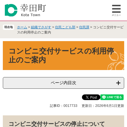
ペ
メ
ー
ニ
メ
ジ
ュ
ニ
の
ー
ュ
先
を
ホーム
>
組織でさがす
>
住民こども部
>
住民課
>
コンビニ交付サービ
現在地
ー
頭
飛
スの利用停止のご案内
で
ば
本
す
し
コンビニ交付サービスの利用停
文
。
て
本
止のご案内
文
へ
ページ内目次
記事ID：0017733
更新日：2026年6月1日更新
コンビニ交付サービスの停止について