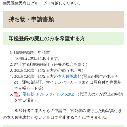
住民課住民窓口グループへお越しください。
持ち物・申請書類
印鑑登録の廃止のみを希望する方
印鑑登録廃止申請書
※用紙は窓口にあります。
廃止する印鑑登録証（紛失の場合を除く）
窓口にお越しになる方の印鑑（認印可）
窓口にお越しになる方の
本人確認書類
(写真の貼付のあるも
の：運転免許証、マイナンバーカードまたは写真付き住民基
本台帳カード等)
委任状 [PDFファイル／62KB]
（代理人の方が廃止の申請
をする場合）
※登録者ご本人からの申請で、官公署の発行した顔写真付き
の本人確認書類がないと即日で廃止することはできません。