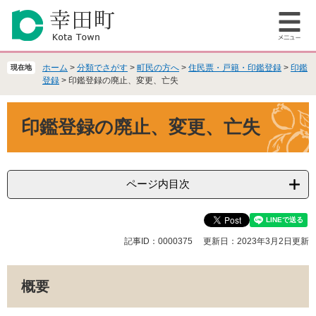
ペ
メ
ー
ニ
メ
ジ
ュ
ニ
の
ー
ュ
先
を
ホーム
>
分類でさがす
>
町民の方へ
>
住民票・戸籍・印鑑登録
>
印鑑
現在地
ー
頭
飛
登録
>
印鑑登録の廃止、変更、亡失
で
ば
本
す
し
印鑑登録の廃止、変更、亡失
文
。
て
本
文
へ
ページ内目次
記事ID：0000375
更新日：2023年3月2日更新
概要