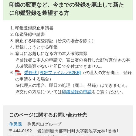
印鑑の変更など、今までの登録を廃止して新た
に印鑑登録を希望する方
印鑑登録廃止申請書
印鑑登録申請書
廃止する印鑑登録証（紛失の場合を除く）
登録しようとする印鑑
窓口にお越しになる方の本人確認書類
※登録者ご本人の申請で、官公署の発行した顔写真付きの本
人確認書類がないと即日で交付はできません。
委任状 [PDFファイル／62KB]
（代理人の方が廃止、登録
の申請をする場合）​
※代理人の場合、即日の処理（廃止、登録）はできません。
※交付の方法については
印鑑登録の申請
をご覧ください。
このページに関するお問い合わせ先
住民課
住民窓口グループ
〒444-0192
愛知県額田郡幸田町大字菱池字元林1番地1