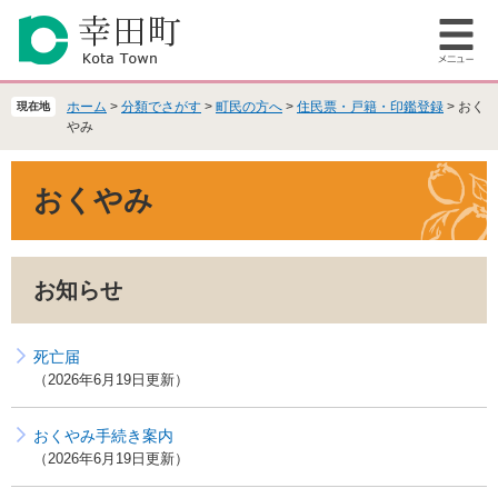
ペ
メ
ー
ニ
メ
ジ
ュ
ニ
の
ー
ュ
先
を
ホーム
>
分類でさがす
>
町民の方へ
>
住民票・戸籍・印鑑登録
>
おく
現在地
ー
頭
飛
やみ
で
ば
本
す
し
おくやみ
文
。
て
本
文
へ
お知らせ
死亡届
2026年6月19日更新
おくやみ手続き案内
2026年6月19日更新