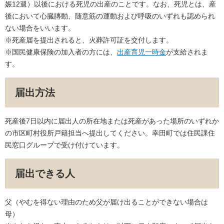
娠12週）以後における死児の出産のことです。なお、死児とは、産
後において心臓膞動、随意筋の運動および呼吸のいずれも認められ
ない場合をいいます。
※死産届を提出されると、火葬許可証を交付します。
※国民健康保険の加入者の方には、
出産育児一時金
が支給されま
す。
届出方法
死産後7日以内に届出人の所在地または死産があった場所のいずれか
の市区町村役所戸籍担当へ提出してください。幸田町では住民課住
民窓口グループで受け付けています。
届出できる人
父（やむを得ない理由のため父が届け出ることができない場合は
母）