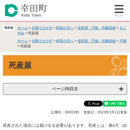
ペ
メ
ー
ニ
メ
ジ
ュ
ニ
の
ー
ュ
先
を
ホーム
>
分類でさがす
>
町民の方へ
>
住民票・戸籍・印鑑登録
>
おく
現在地
ー
頭
飛
やみ
>
死産届
で
ば
ホーム
>
分類でさがす
>
町民の方へ
>
住民票・戸籍・印鑑登録
>
戸籍
す
し
>
死産届
。
て
本
本
死産届
文
文
へ
ページ内目次
記事ID：0000385
更新日：2023年3月1日更新
死産された場合には届け出る必要があります。死産とは、第4月（妊