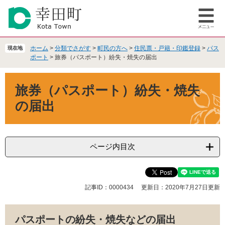
ペ
メ
ー
ニ
メ
ジ
ュ
ニ
の
ー
ュ
先
を
ホーム
>
分類でさがす
>
町民の方へ
>
住民票・戸籍・印鑑登録
>
パス
現在地
ー
頭
飛
ポート
>
旅券（パスポート）紛失・焼失の届出
で
ば
本
す
し
旅券（パスポート）紛失・焼失
文
。
て
本
の届出
文
へ
ページ内目次
記事ID：0000434
更新日：2020年7月27日更新
パスポートの紛失・焼失などの届出