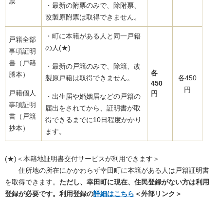
票
・最新の附票のみで、除附票、
改製原附票は取得できません。
・町に本籍がある人と同一戸籍
戸籍全部
の人(★)
事項証明
書（戸籍
・最新の戸籍のみで、除籍、改
各
謄本）
製原戸籍は取得できません。
各450
450
円
戸籍個人
円
・出生届や婚姻届などの戸籍の
事項証明
届出をされてから、証明書が取
書（戸籍
得できるまでに10日程度かかり
抄本）
ます。
(★)＜本籍地証明書交付サービスが利用できます＞
住所地の所在にかかわらず幸田町に本籍がある人は戸籍証明書
を取得できます。
ただし、幸田町に現在、住民登録がない方は利用
登録が必要です。利用登録の
詳細はこちら
＜外部リンク＞