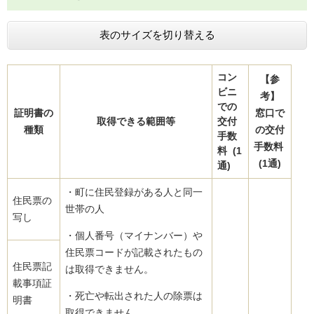
表のサイズを切り替える
コン
【参
ビニ
考】
での
証明書の
窓口で
取得できる範囲等
交付
種類
の交付
手数
手数料
料 (1
(1通)
通)
・町に住民登録がある人と同一
住民票の
世帯の人
写し
・個人番号（マイナンバー）や
住民票コードが記載されたもの
住民票記
は取得できません。
載事項証
・死亡や転出された人の除票は
明書
取得できません。