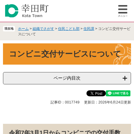
ペ
メ
ー
ニ
メ
ジ
ュ
ニ
の
ー
ュ
先
を
ホーム
>
組織でさがす
>
住民こども部
>
住民課
>
コンビニ交付サービ
現在地
ー
頭
飛
スについて
で
ば
本
す
し
コンビニ交付サービスについて
文
。
て
本
文
へ
ページ内目次
記事ID：0017749
更新日：2026年6月24日更新
令和7年3月1日からコンビニでの交付手数