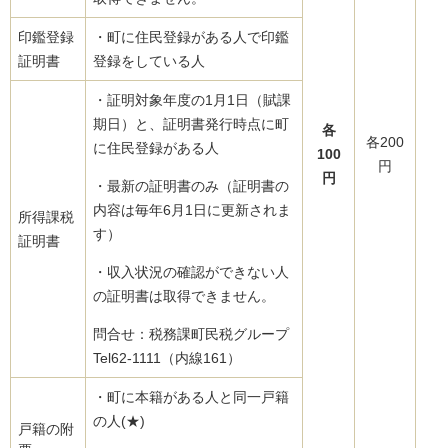
印鑑登録
・町に住民登録がある人で印鑑
証明書
登録をしている人
・証明対象年度の1月1日（賦課
期日）と、証明書発行時点に町
各
各200
に住民登録がある人
100
円
円
・最新の証明書のみ（証明書の
内容は毎年6月1日に更新されま
所得課税
す）
証明書
・収入状況の確認ができない人
の証明書は取得できません。
問合せ：税務課町民税グループ
Tel62-1111（内線161）
・町に本籍がある人と同一戸籍
の人(★)
戸籍の附