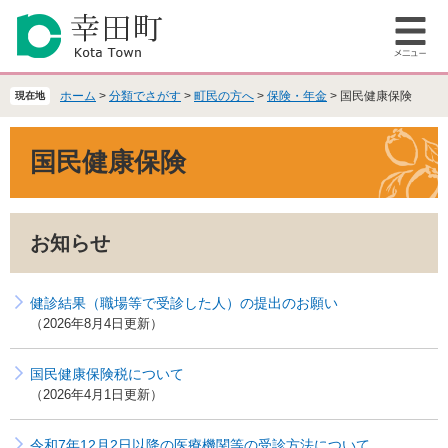
ペ
メ
ー
ニ
メ
ジ
ュ
ニ
の
ー
ュ
先
を
ホーム
>
分類でさがす
>
町民の方へ
>
保険・年金
>
国民健康保険
現在地
ー
頭
飛
で
ば
本
国民健康保険
す
し
文
。
て
本
文
お知らせ
へ
健診結果（職場等で受診した人）の提出のお願い
2026年8月4日更新
国民健康保険税について
2026年4月1日更新
令和7年12月2日以降の医療機関等の受診方法について