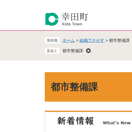
ペ
メ
ー
ニ
ジ
ュ
の
ー
先
を
頭
飛
ホーム
>
組織でさがす
>
都市整備課
現在地
で
ば
す
し
都市整備課
。
て
本
文
へ
本
文
都市整備課