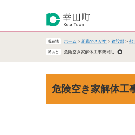
ペ
メ
ー
ニ
ジ
ュ
の
ー
先
を
頭
飛
ホーム
>
組織でさがす
>
建設部
>
都
現在地
で
ば
す
し
危険空き家解体工事費補助
。
て
本
文
へ
本
文
危険空き家解体工