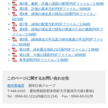
第4章 解析・評価と課題の整理[PDFファイル／1.8MB]
第5章 計画の基本方針[PDFファイル／568KB]
第6章 緑地の保全及び緑化の目標[PDFファイル／
587KB]
第7章 緑地の配置方針[PDFファイル／1.6MB]
第8章 緑地の保全及び緑化の推進のための施策[PDFフ
ァイル／2.6MB]
第9章 緑地保全の手法及び緑化推進の手法[PDFファイ
ル／959KB]
第10章 緑化重点地区の計画[PDFファイル／1.8MB]
第11章 今後の課題[PDFファイル／409KB]
参考資料[PDFファイル／2.9MB]
このページに関するお問い合わせ先
都市整備課
都市計画グループ
〒444-0192
愛知県額田郡幸田町大字菱池字元林1番地1
Tel：0564-62-1111(内線213,214)
Fax：0564-63-5129