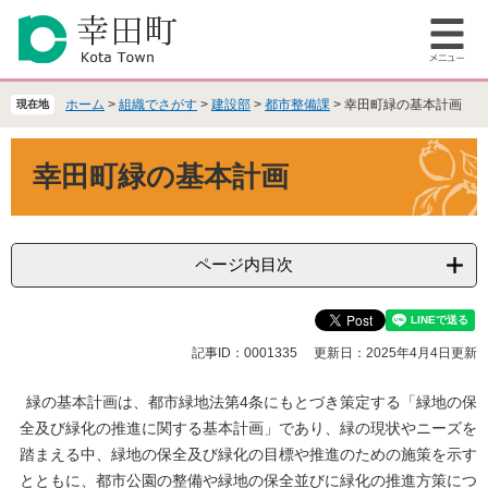
ペ
メ
ー
ニ
メ
ジ
ュ
ニ
の
ー
ュ
先
を
ホーム
>
組織でさがす
>
建設部
>
都市整備課
>
幸田町緑の基本計画
現在地
ー
頭
飛
で
ば
本
幸田町緑の基本計画
す
し
文
。
て
本
文
へ
ページ内目次
記事ID：0001335
更新日：2025年4月4日更新
緑の基本計画は、都市緑地法第4条にもとづき策定する「緑地の保
全及び緑化の推進に関する基本計画」であり、緑の現状やニーズを
踏まえる中、緑地の保全及び緑化の目標や推進のための施策を示す
とともに、都市公園の整備や緑地の保全並びに緑化の推進方策につ