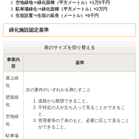
空地緑地⇒緑化面積（平方メートル）×1万5千円
駐車場緑化⇒緑化面積（平方メートル）×2万円
生垣設置⇒生垣の延長（メートル）×5千円
緑化施設認定基準
表のサイズを切り替える
事業内
基準
容
屋上緑
化
次の要件のいずれかを満たすこと
壁面緑
道路から眺望できること。
化
不特定の人が立ち入って見ることができるこ
と。
空地緑
管理者等の了承のもと、必要に応じて見ること
化
ができること。
駐車場