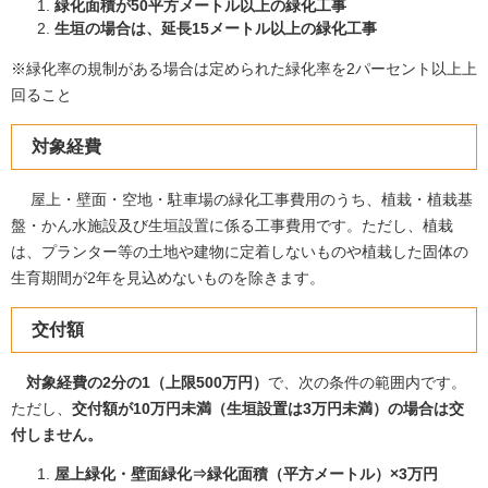
緑化面積が50平方メートル以上の緑化工事
生垣の場合は、延長15メートル以上の緑化工事
※緑化率の規制がある場合は定められた緑化率を2パーセント以上上
回ること
対象経費
屋上・壁面・空地・駐車場の緑化工事費用のうち、植栽・植栽基
盤・かん水施設及び生垣設置に係る工事費用です。ただし、植栽
は、プランター等の土地や建物に定着しないものや植栽した固体の
生育期間が2年を見込めないものを除きます。
交付額
対象経費の2分の1（上限500万円）
で、次の条件の範囲内です。
ただし、
交付額が10万円未満（生垣設置は3万円未満）の場合は交
付しません。
屋上緑化・壁面緑化⇒緑化面積（平方メートル）×3万円