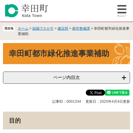
ペ
メ
ー
ニ
メ
ジ
ュ
ニ
の
ー
ュ
先
を
ホーム
>
組織でさがす
>
建設部
>
都市整備課
>
幸田町都市緑化推進事
現在地
ー
頭
飛
業補助
で
ば
本
す
し
幸田町都市緑化推進事業補助
文
。
て
本
文
へ
ページ内目次
記事ID：0001334
更新日：2025年4月4日更新
目的