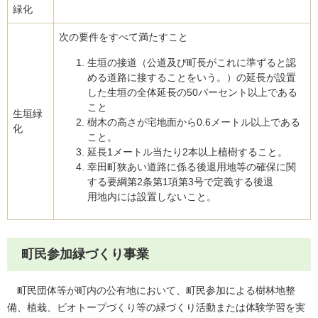
緑化
次の要件をすべて満たすこと
生垣の接道（公道及び町長がこれに準ずると認
める道路に接することをいう。）の延長が設置
した生垣の全体延長の50パーセント以上である
こと
生垣緑
樹木の高さが宅地面から0.6メートル以上である
化
こと。
延長1メートル当たり2本以上植樹すること。
幸田町狭あい道路に係る後退用地等の確保に関
する要綱第2条第1項第3号で定義する後退
用地内には設置しないこと。
町民参加緑づくり事業
町民団体等が町内の公有地において、町民参加による樹林地整
備、植栽、ビオトープづくり等の緑づくり活動または体験学習を実