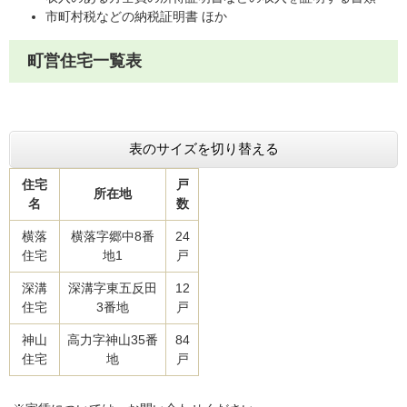
市町村税などの納税証明書 ほか
町営住宅一覧表
表のサイズを切り替える
住宅
戸
所在地
名
数
横落
横落字郷中8番
24
住宅
地1
戸
深溝
深溝字東五反田
12
住宅
3番地
戸
神山
高力字神山35番
84
住宅
地
戸