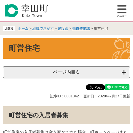
ペ
メ
ー
ニ
メ
ジ
ュ
ニ
の
ー
ュ
先
を
ホーム
>
組織でさがす
>
建設部
>
都市整備課
>
町営住宅
現在地
ー
頭
飛
で
ば
本
町営住宅
す
し
文
。
て
本
文
へ
ページ内目次
記事ID：0001342
更新日：2020年7月27日更新
町営住宅の入居者募集
町営住宅の入居者募集は空き家ができた場合、町ホームページまた