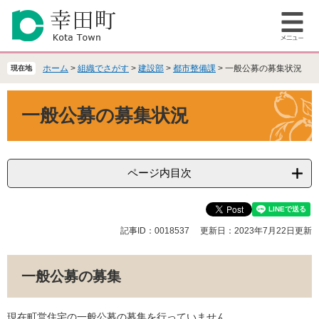
ペ
メ
ー
ニ
メ
ジ
ュ
ニ
の
ー
ュ
先
を
ホーム
>
組織でさがす
>
建設部
>
都市整備課
>
一般公募の募集状況
現在地
ー
頭
飛
で
ば
本
一般公募の募集状況
す
し
文
。
て
本
文
へ
ページ内目次
記事ID：0018537
更新日：2023年7月22日更新
一般公募の募集
現在町営住宅の一般公募の募集を行っていません。