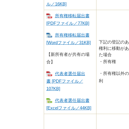
ル／16KB]
所有権移転届出書
[PDFファイル／77KB]
所有権移転届出書
下記の登記のあ
[Wordファイル／31KB]
権利に移動があ
【新所有者が共有の場
た場合
・所有権
合】
・所有権以外の
代表者選任届出
利
書 [PDFファイル／
107KB]
代表者選任届出書
[Excelファイル／44KB]