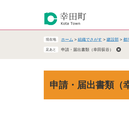
ペ
メ
ー
ニ
ジ
ュ
の
ー
先
を
頭
飛
ホーム
>
組織でさがす
>
建設部
>
都
現在地
で
ば
す
し
申請・届出書類（幸田荻谷）
。
て
本
文
へ
本
文
申請・届出書類（