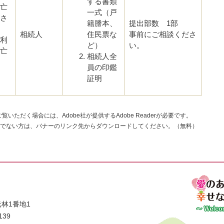
する書類
亡
一式（戸
さ
籍謄本、
提出部数 1部
相続人
住民票な
事前にご相談くださ
利
ど）
い。
亡
相続人全
員の印鑑
証明
覧いただく場合には、Adobe社が提供するAdobe Readerが必要です。
rをお持ちでない方は、バナーのリンク先からダウンロードしてください。（無料）
林1番地1
139