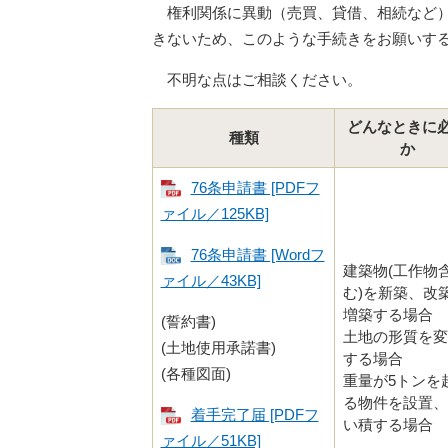
権利関係に異動（売買、貸借、相続など）
きないため、このような手続きをお願いす
不明な点はご相談ください。
どんなときに
種類
か
76条申請書 [PDFフ
ァイル／125KB]
76条申請書 [Wordフ
建築物(工作物
ァイル／43KB]
む)を新築、改
増築する場合
(誓約書)
土地の形質を変
(土地使用承諾書)
する場合
(各種図面)
重量が5トンを
る物件を設置、
着手完了届 [PDFフ
い積する場合
ァイル／51KB]