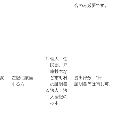
合のみ必要です。
個人：住
民票、戸
籍抄本な
変
左記に該当
ど市町村
提出部数 1部
する方
の証明書
証明書等は写し可。
法人：法
人登記の
抄本