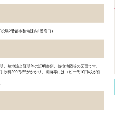
役場2階都市整備課内1番窓口）
明、敷地該当証明等の証明書類、仮換地図等の図面です。
数料200円/部がかかり、図面等にはコピー代10円/枚が併
。