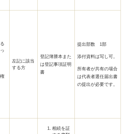
る
提出部数 1部
っ
登記簿謄本また
添付資料は写し可。
左記に該当
は登記事項証明
する方
所有者が共有の場合
書
権
は代表者選任届出書
の提出が必要です。
相続を証