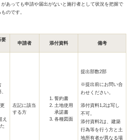
があっても申請や届出がないと施行者として状況を把握で
るものです。
必要
申請者
添付資料
備考
提出部数2部
※提出前にお問い合
含
築、
わせください。
誓約書
更
左記に該当
土地使用
添付資料1,2は写し
する方
承諾書
不可。
超え
各種図面
添付資料2は、建築
た
行為等を行う方と土
地所有者が異なる場