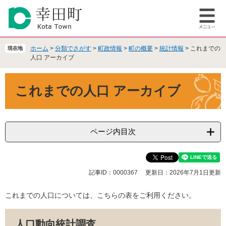
ペ
メ
ー
ニ
メ
ジ
ュ
ニ
の
ー
ュ
先
を
ホーム
>
分類でさがす
>
町政情報
>
町の概要
>
統計情報
>
これまでの
現在地
ー
頭
飛
人口 アーカイブ
で
ば
本
す
し
これまでの人口 アーカイブ
文
。
て
本
文
へ
ページ内目次
記事ID：0000367
更新日：2026年7月1日更新
これまでの人口については、こちらの表をご利用ください。
人口動向統計調査