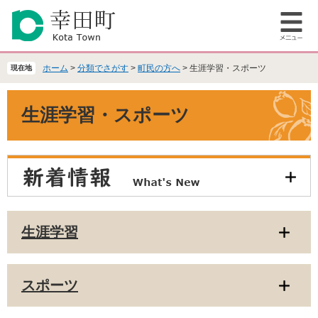
ペ
メ
ー
ニ
メ
ジ
ュ
ニ
の
ー
ュ
先
を
ホーム
>
分類でさがす
>
町民の方へ
>
生涯学習・スポーツ
現在地
ー
頭
飛
で
ば
本
生涯学習・スポーツ
す
し
文
。
て
本
文
へ
生涯学習
スポーツ