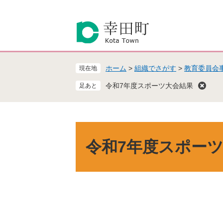
ペ
メ
ー
ニ
ジ
ュ
の
ー
先
を
頭
飛
ホーム
>
組織でさがす
>
教育委員会
現在地
で
ば
す
し
令和7年度スポーツ大会結果
。
て
本
文
へ
本
文
令和7年度スポー