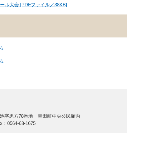
大会 [PDFファイル／38KB]
ら
ら
池字黒方78番地 幸田町中央公民館内
x：0564-63-1675