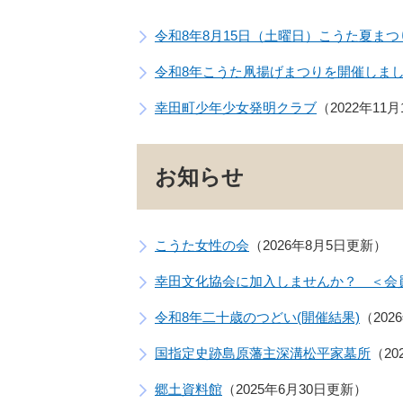
令和8年8月15日（土曜日）こうた夏ま
令和8年こうた凧揚げまつりを開催しま
幸田町少年少女発明クラブ
2022年11
お知らせ
こうた女性の会
2026年8月5日更新
幸田文化協会に加入しませんか？ ＜会
令和8年二十歳のつどい(開催結果)
202
国指定史跡島原藩主深溝松平家墓所
2
郷土資料館
2025年6月30日更新