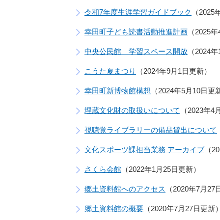
令和7年度生涯学習ガイドブック
202
幸田町子ども読書活動推進計画
2025
中央公民館 学習スペース開放
2024
こうた夏まつり
2024年9月1日更新
幸田町新博物館構想
2024年5月10日更
埋蔵文化財の取扱いについて
2023年4
視聴覚ライブラリーの備品貸出について
文化スポーツ課担当業務 アーカイブ
2
さくら会館
2022年1月25日更新
郷土資料館へのアクセス
2020年7月2
郷土資料館の概要
2020年7月27日更新