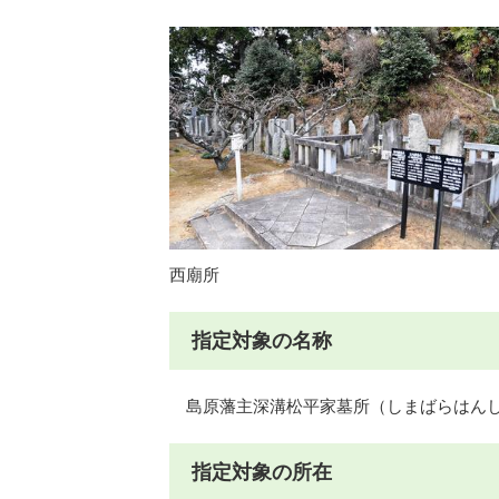
西廟所
指定対象の名称
島原藩主深溝松平家墓所（しまばらはんし
指定対象の所在