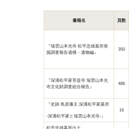
書籍名
頁数
『瑞雲山本光寺 松平忠雄墓所発
350
掘調査報告遺構・遺物編』
『深溝松平家菩提寺 瑞雲山本光
486
寺文化財調査総合報告』
『史跡 島原藩主 深溝松平家墓所
16
-深溝松平家と瑞雲山本光寺-』
松平忠雄墓所出土