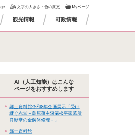
age
文字の大きさ・色の変更
Myページ
観光情報
町政情報
AI（人工知能）はこんな
ページをおすすめします
郷土資料館令和8年企画展示「受け
継ぐ赤堂－島原藩主深溝松平家墓所
肖影堂の全解体修理－」
郷土資料館