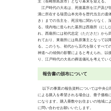
主（長崎県島原市）となり幕末を迎える。
江戸時代の大名は、死後墓所を江戸及び領
溝に所在する瑞雲山本光寺を歴代当主の遺
き）までの当主を、死没地に関わりなく、
る。境内地に造られた墓所は西廟所（にし
れ、西廟所には初代忠定（たださだ）から
れており、東廟所には島原藩主となって以
る。このうち、初代から五代を除くすべて
神道への傾倒の影響によると考えられ、以
り、江戸時代の大名の葬送儀礼を考えてい
報告書の頒布について
以下の事業の報告資料については中央公民
による購入を希望される場合は、冊子価格
になります。購入冊数やお住まいの地域に
に問い合わせお願いいたします。