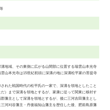
等
溝地域、その東側に広がる山間部に位置する瑞雲山本光寺
雲山本光寺は15世紀初頭に深溝の地に深溝松平家の菩提寺
された戦国時代の松平氏の一家で、深溝を領地としたこと
ただ）まで深溝を領地とするが、家康に従って関東に移封す
西郡藩主として深溝を領地とするが、後に三河吉田藩主とし
に三河刈谷藩主・丹後福知山藩主を歴任した後、肥前島原藩