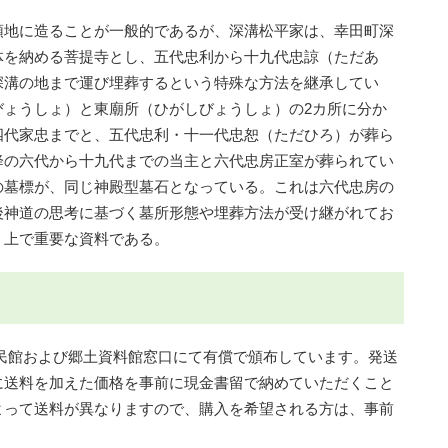
地に造ることが一般的であるが、深溝松平家は、幸田町深
体を納める菩提寺とし、五代忠利から十九代忠諒（ただあ
深溝の地まで運び埋葬するという特殊な方法を継承してい
びょうしょ）と東廟所（ひがしびょうしょ）の2カ所に分か
四代家忠までと、五代忠利・十一代忠恕（ただひろ）が葬ら
降の六代から十九代までの当主と六代忠房正室が葬られてい
の墓標が、同じ神殿型墓石となっている。これは六代忠房の
後神道の思考に基づく墓所形態や埋葬方法が受け継がれてお
く上で重要な資料である。
館および郷土資料館窓口にて有償で頒布しています。発送
に送料を加えた価格を事前に現金書留で納めていただくこと
よって送料が異なりますので、購入を希望される方は、事前