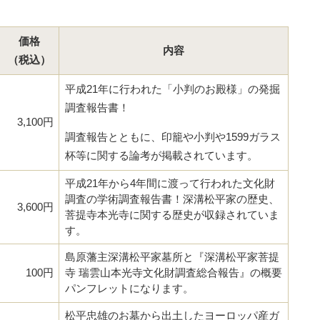
価格
内容
（税込）
平成21年に行われた「小判のお殿様」の発掘
調査報告書！
3,100円
調査報告とともに、印籠や小判や1599ガラス
杯等に関する論考が掲載されています。
平成21年から4年間に渡って行われた文化財
調査の学術調査報告書！深溝松平家の歴史、
3,600円
菩提寺本光寺に関する歴史が収録されていま
す。
島原藩主深溝松平家墓所と『深溝松平家菩提
100円
寺 瑞雲山本光寺文化財調査総合報告』の概要
パンフレットになります。
松平忠雄のお墓から出土したヨーロッパ産ガ