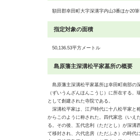
額田郡幸田町大字深溝字内山3番ほか20筆
指定対象の面積
50,136.53平方メートル
島原藩主深溝松平家墓所の概要
島原藩主深溝松平家墓所は幸田町南部の深
（ずいうんざんほんこうじ）に所在する。瑞
として創建された寺院である。
深溝松平家は、江戸時代に十八松平家と称
からこのように称された。四代家忠（いえ
る。その後、五代忠利（ただとし）が深溝
て移封され、六代忠房（ただふさ）の時代