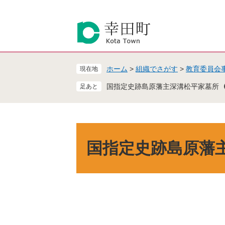
ペ
メ
ー
ニ
ジ
ュ
の
ー
先
を
頭
飛
ホーム
>
組織でさがす
>
教育委員会
現在地
で
ば
す
し
国指定史跡島原藩主深溝松平家墓所
。
て
本
文
へ
本
文
国指定史跡島原藩