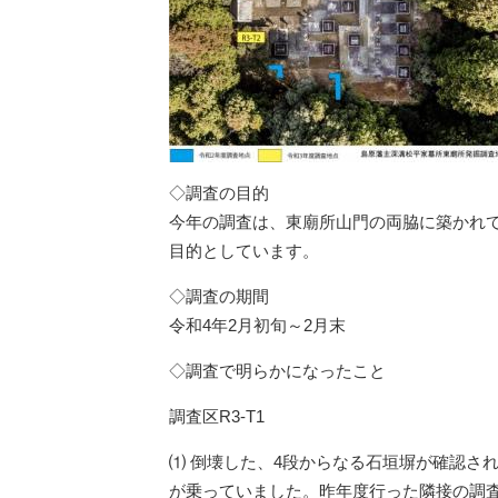
◇調査の目的
今年の調査は、東廟所山門の両脇に築かれ
目的としています。
◇調査の期間
令和4年2月初旬～2月末
◇調査で明らかになったこと
調査区R3-T1
⑴ 倒壊した、4段からなる石垣塀が確認さ
が乗っていました。昨年度行った隣接の調