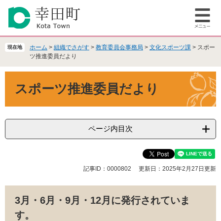
ペ
メ
ー
ニ
メ
ジ
ュ
ニ
の
ー
ュ
先
を
ホーム
>
組織でさがす
>
教育委員会事務局
>
文化スポーツ課
>
スポー
現在地
ー
頭
飛
ツ推進委員だより
で
ば
本
す
し
スポーツ推進委員だより
文
。
て
本
文
へ
ページ内目次
記事ID：0000802
更新日：2025年2月27日更新
3月・6月・9月・12月に発行されていま
す。