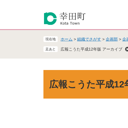
ペ
メ
ー
ニ
ジ
ュ
の
ー
先
を
頭
飛
ホーム
>
組織でさがす
>
企画部
>
企
現在地
で
ば
す
し
広報こうた平成12年版 アーカイブ
。
て
本
文
へ
本
文
広報こうた平成12