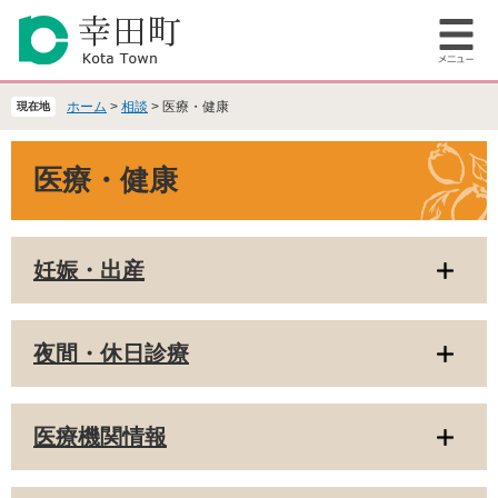
ペ
メ
ー
ニ
メ
ジ
ュ
ニ
の
ー
ュ
先
を
ホーム
>
相談
>
医療・健康
現在地
ー
頭
飛
で
ば
本
医療・健康
す
し
文
。
て
本
文
妊娠・出産
へ
夜間・休日診療
医療機関情報