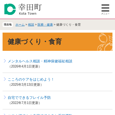
ペ
メ
ー
ニ
メ
ジ
ュ
ニ
の
ー
ュ
先
を
ホーム
>
相談
>
医療・健康
>
健康づくり・食育
現在地
ー
頭
飛
で
ば
本
健康づくり・食育
す
し
文
。
て
本
文
メンタルヘルス相談・精神保健福祉相談
へ
2026年4月1日更新
こころのケアをはじめよう！
2025年3月13日更新
自宅でできるフレイル予防
2022年7月1日更新