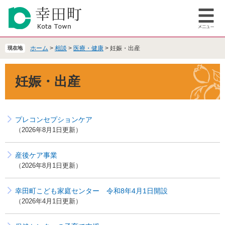
ペ
メ
ー
ニ
メ
ジ
ュ
ニ
の
ー
ュ
先
を
ホーム
>
相談
>
医療・健康
>
妊娠・出産
現在地
ー
頭
飛
で
ば
本
妊娠・出産
す
し
文
。
て
本
文
プレコンセプションケア
へ
2026年8月1日更新
産後ケア事業
2026年8月1日更新
幸田町こども家庭センター 令和8年4月1日開設
2026年4月1日更新