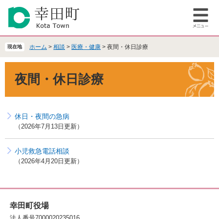
ペ
メ
ー
ニ
メ
ジ
ュ
ニ
の
ー
ュ
先
を
ホーム
>
相談
>
医療・健康
>
夜間・休日診療
現在地
ー
頭
飛
で
ば
本
夜間・休日診療
す
し
文
。
て
本
文
休日・夜間の急病
へ
2026年7月13日更新
小児救急電話相談
2026年4月20日更新
幸田町役場
法人番号7000020235016