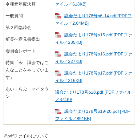
令和元年度決算
ァイル／618KB]
一般質問
議会だより178号p6-14.pdf [PDFフ
ァイル／2.04MB]
第２回臨時会
議会だより178号p15.pdf [PDFファ
町長へ意見書提出
イル／235KB]
委員会レポート
議会だより178号p16.pdf [PDFファ
イル／227KB]
特集「今、議会ではこ
んなことをやっていま
議会だより178号p17.pdf [PDFファ
す」
イル／216KB]
あい・らぶ・マイタウ
議会だより178号p18.pdf [PDFファイル
ン
／874KB]
議会だより178号p19-20.pdf [PDF
ファイル／891KB]
※pdfファイルについて