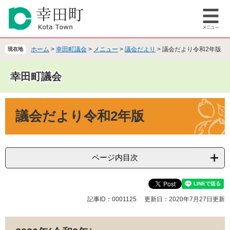
ペ
メ
ー
ニ
メ
ジ
ュ
ニ
の
ー
ュ
先
を
ホーム
>
幸田町議会
>
メニュー
>
議会だより
>
議会だより令和2年版
現在地
ー
頭
飛
で
ば
幸田町議会
す
し
。
て
本
本
議会だより令和2年版
文
文
へ
ページ内目次
記事ID：0001125
更新日：2020年7月27日更新