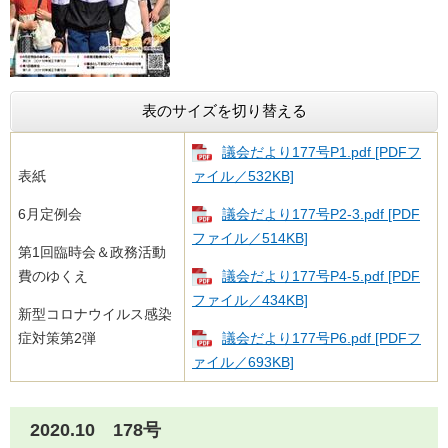
表のサイズを切り替える
議会だより177号​​P1.pdf [PDFフ
表紙
ァイル／532KB]
6月定例会
議会だより177号​P2-3.pdf [PDF
ファイル／514KB]
第1回臨時会＆政務活動
費のゆくえ
議会だより177号​P4-5.pdf [PDF
ファイル／434KB]
新型コロナウイルス感染
症対策第2弾
議会だより177号​P6.pdf [PDFフ
ァイル／693KB]
2020.10 178号