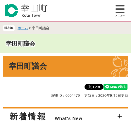
ペ
メ
ー
ニ
メ
ジ
ュ
ニ
の
ー
ュ
先
を
ホーム
>
幸田町議会
現在地
ー
頭
飛
で
ば
幸田町議会
す
し
。
て
本
本
幸田町議会
文
文
へ
記事ID：0004479
更新日：2020年9月9日更新