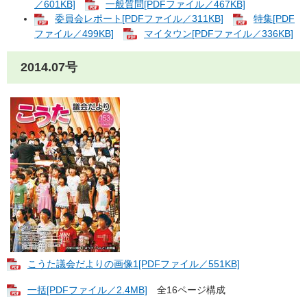
／601KB]
一般質問[PDFファイル／467KB]
委員会レポート[PDFファイル／311KB]
特集[PDF
ファイル／499KB]
マイタウン[PDFファイル／336KB]
2014.07号
こうた議会だよりの画像1​[PDFファイル／551KB]
一括[PDFファイル／2.4MB]
全16ページ構成