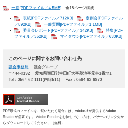
一括[PDFファイル／4.5MB]
全18ページ構成
表紙[PDFファイル／712KB]
定例会[PDFファイル
／892KB]
一般質問[PDFファイル／1.1MB]
委員会レポート[PDFファイル／342KB]
特集[PDF
ファイル／352KB]
マイタウン[PDFファイル／630KB]
このページに関するお問い合わせ先
議会事務局
議会グループ
〒444-0192
愛知県額田郡幸田町大字菱池字元林1番地1
Tel：0564-62-1111(内線511)
Fax：0564-63-6970
PDF形式のファイルをご覧いただく場合には、Adobe社が提供するAdobe
Readerが必要です。
Adobe Readerをお持ちでない方は、バナーのリンク先か
らダウンロードしてください。（無料）