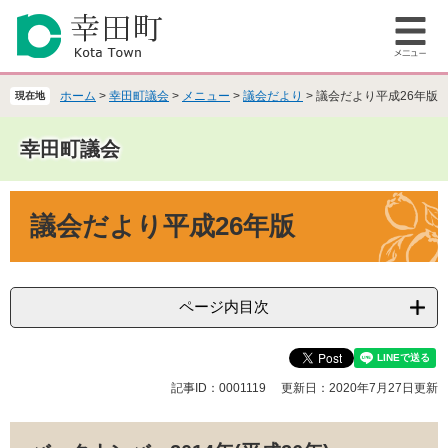
ペ
メ
ー
ニ
メ
ジ
ュ
ニ
の
ー
ュ
先
を
ホーム
>
幸田町議会
>
メニュー
>
議会だより
>
議会だより平成26年版
現在地
ー
頭
飛
で
ば
幸田町議会
す
し
。
て
本
本
議会だより平成26年版
文
文
へ
ページ内目次
記事ID：0001119
更新日：2020年7月27日更新