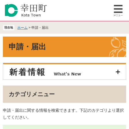
ペ
メ
ー
ニ
メ
ジ
ュ
ニ
の
ー
ュ
先
を
ホーム
>
申請・届出
現在地
ー
頭
飛
で
ば
本
申請・届出
す
し
文
。
て
本
文
へ
カテゴリメニュー
申請・届出に関する情報を検索できます。下記のカテゴリより選択
してください。