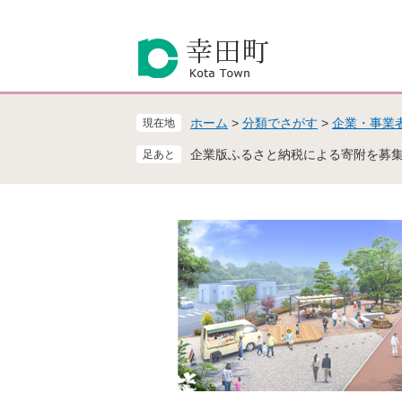
ペ
メ
ー
ニ
ジ
ュ
の
ー
先
を
頭
飛
ホーム
>
分類でさがす
>
企業・事業
現在地
で
ば
す
し
企業版ふるさと納税による寄附を募
。
て
本
文
へ