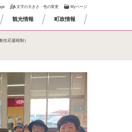
age
文字の大きさ・色の変更
Myページ
観光情報
町政情報
創生応援税制）