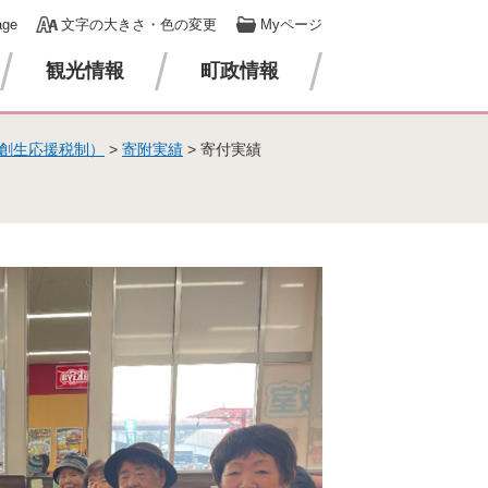
age
文字の大きさ・色の変更
Myページ
観光情報
町政情報
創生応援税制）
>
寄附実績
>
寄付実績