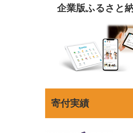
企業版ふるさと
本
文
寄付実績