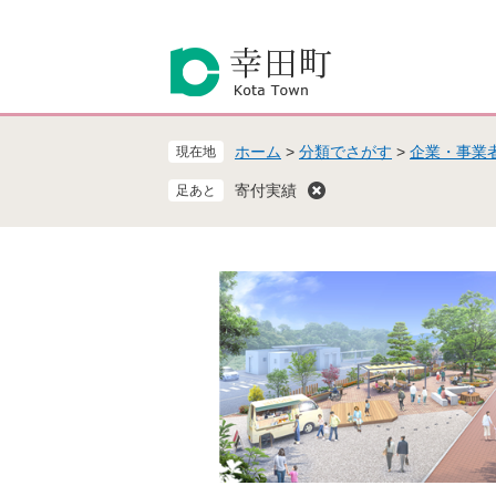
ペ
メ
ー
ニ
ジ
ュ
の
ー
先
を
頭
飛
ホーム
>
分類でさがす
>
企業・事業
現在地
で
ば
す
し
寄付実績
。
て
本
文
へ