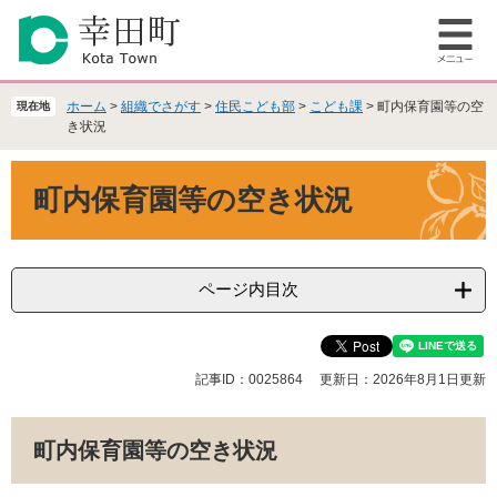
ペ
メ
ー
ニ
メ
ジ
ュ
ニ
の
ー
ュ
先
を
ホーム
>
組織でさがす
>
住民こども部
>
こども課
>
町内保育園等の空
現在地
ー
頭
飛
き状況
で
ば
本
す
し
町内保育園等の空き状況
文
。
て
本
文
へ
ページ内目次
記事ID：0025864
更新日：2026年8月1日更新
町内保育園等の空き状況